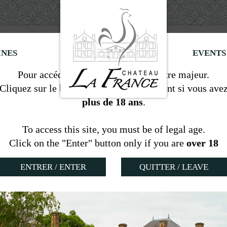
Information
INES
EVENTS
Pour accéder à ce site, vous devez être majeur.
Cliquez sur le bouton "Entrer" uniquement si vous ave
plus de 18 ans
.
The rooster range
To access this site, you must be of legal age.
Click on the "Enter" button only if you are
over 18
AOC BORDEAUX
AOC BORDEAU
QUITTER / LEAVE
ROSÉ
BLANC